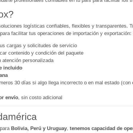
te profesionales confiables en tu país para facilitar los tr
ox?
uciones logísticas confiables, flexibles y transparentes. T
ara facilitar tus operaciones de importación y exportación:
us cargas y solicitudes de servicio
icar contenido y condición del paquete
 atención personalizada
e incluido
mana
meros 30 días si algo llega incorrecto o en mal estado (con
or envío
, sin costo adicional
damérica
 para
Bolivia, Perú y Uruguay
,
tenemos capacidad de oper