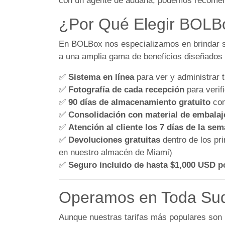
con un agente de aduana, podemos recomendar
¿Por Qué Elegir BOLB
En BOLBox nos especializamos en brindar sol
a una amplia gama de beneficios diseñados p
✅
Sistema en línea
para ver y administrar t
✅
Fotografía de cada recepción
para verif
✅
90 días de almacenamiento gratuito
con
✅
Consolidación con material de embalaj
✅
Atención al cliente los 7 días de la se
✅
Devoluciones gratuitas
dentro de los pri
en nuestro almacén de Miami)
✅
Seguro incluido de hasta $1,000 USD p
Operamos en Toda Su
Aunque nuestras tarifas más populares son