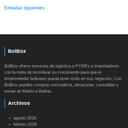
Navegación
Entradas siguientes
de
entradas
BolBox
BolBox ofrece servicios de logística a PYMEs e importadores
con la meta de incentivar su crecimiento para que el
emprendedor boliviano pueda tener éxito en sus negocios. Con
BolBox puedes comprar mercadería, almacenar, consolidar y
enviar de Miami a Bolivia.
Archivos
agosto 2026
febrero 2026